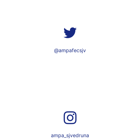
@ampafecsjv
ampa_sjvedruna