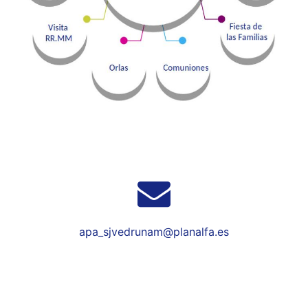
apa_sjvedrunam@planalfa.es