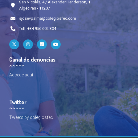
San Nicolás, 4 / Alexander Henderson, 1
Algeciras - 11207
sjosevpalma@colegiosfec.com
Telf: +34 956 602 304
Canal de denuncias
Accede
aquí
Twitter
Tweets by colegiosfec