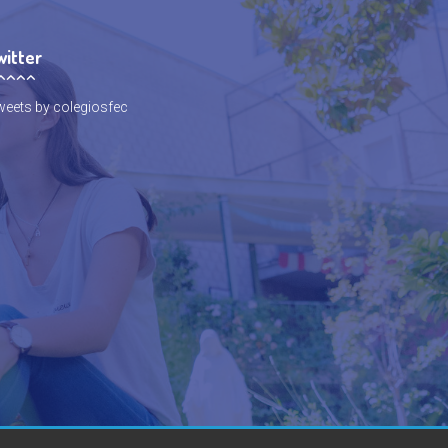
witter
eets by colegiosfec