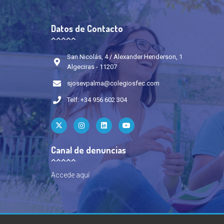
Datos de Contacto
San Nicolás, 4 / Alexander Henderson, 1
Algeciras - 11207
sjosevpalma@colegiosfec.com
Telf: +34 956 602 304
Canal de denuncias
Accede
aquí