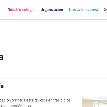
Admisiones
Acceso a Educamos
Nuestro colegio
Organización
Oferta educativa
S
a
ía
ación primaria está dividida en tres ciclos
cursos académicos.