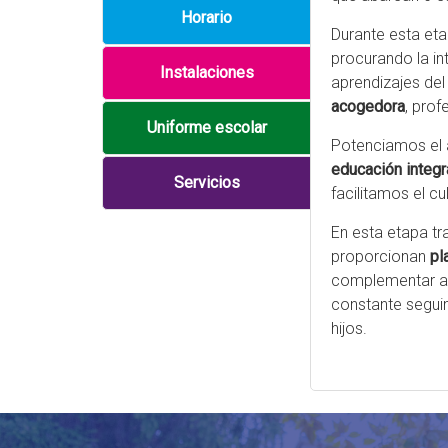
Horario
Durante esta e
procurando la in
Instalaciones
aprendizajes de
acogedora
, prof
Uniforme escolar
Potenciamos el a
educación integr
Servicios
facilitamos el cu
En esta etapa tr
proporcionan
pl
complementar a lo
constante segui
hijos.