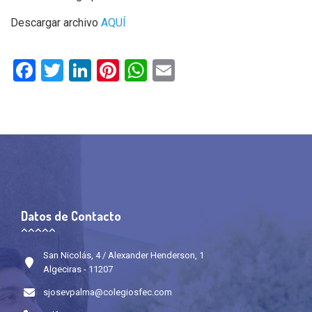
Descargar archivo
AQUÍ
Facebook
Twitter
LinkedIn
Pinterest
WhatsApp
Email
Datos de Contacto
San Nicolás, 4 / Alexander Henderson, 1
Algeciras - 11207
sjosevpalma@colegiosfec.com