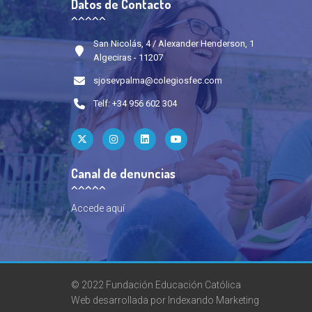
Datos de Contacto
San Nicolás, 4 / Alexander Henderson, 1
Algeciras - 11207
sjosevpalma@colegiosfec.com
Telf: +34 956 602 304
Canal de denuncias
Accede
aquí
© 2022 Fundación Educación Católica
Web desarrollada por
Indexando Marketing